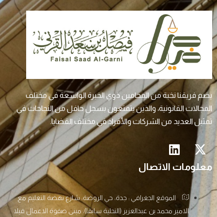
يضم فريقنا نخبة من المحامين ذوي الخبرة الواسعة في مختلف
المجالات القانونية، والذين يتمتعون بسجل حافل من النجاحات في
تمثيل العديد من الشركات والأفراد في مختلف القضايا.
معلومات الاتصال
الموقع الجغرافي : جدة، حي الروضة، شارع نهضة التعليم مع
الامير محمد بن عبدالعزيز (التحلية سابقا)، مبنى صفوة الاعمال فيلا