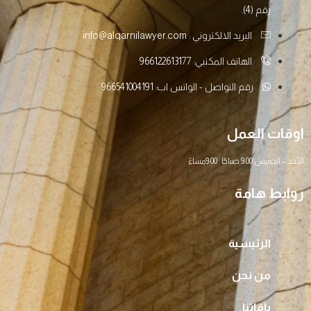
رقم (4).
البريد الالكتروني : info@alqarnilawyer.com
الهاتف المكتبي: 966122613177
رقم التواصل - الواتس اب: 966541004191
اوقات العمل
الأحد – الخميس 9:00 صباحًا 9:00مساءً
روابط هامة
الرئيسية
من نحن
باقاتنا