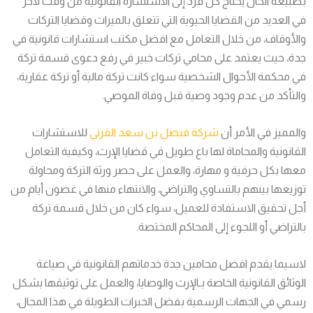
بطبيعة الحال يحتاج كل فرد إلى الاستشارة القانونية من وقت لآخر
في العديد من القضايا الحيوية التي تتعلق بالميراث وقضايا التركات
والأوقاف، من خلال التعامل مع افضل مكتب استشارات قانونية في
جدة، حيث يعتمد على محامي تركات خبير في رفع دعوى قسمة تركة
في محكمة الأحوال الشخصية سواء كانت تركة مالية أو تركة عقارية،
والتأكد من عدم وجود وصية قبل وفاة الموصي.
والمميز في الأمر أن
شركة فيصل بن سعد القرني
للاستشارات
القانونية والمحاماة لها باع طويل في قضايا الإرث، وكيفية التعامل
معها بكل حرفية و مهارة، والعمل على حصر ورثة التركة ومحاولة
توزيعها بينهم بالتساوي والتراضي، والانتهاء منها في غضون أيام من
أجل تحقيق الاستفادة للعميل، سواء كان من خلال قسمة تركة
بالتراضي أو اللجوء إلى المحاكم المختصة.
لاسيما يقدم افضل محامين جدة خدماتهم القانونية في صياغة
الوثائق القانونية الخاصة بـالإرث والوصايا، والعمل على توثيقها بشكل
رسمي في الجهات الرسمية بفضل الخبرات الطويلة في هذا المجال،