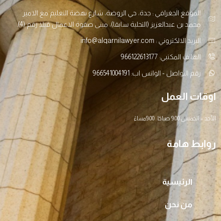
الموقع الجغرافي : جدة، حي الروضة، شارع نهضة التعليم مع الامير
محمد بن عبدالعزيز (التحلية سابقا)، مبنى صفوة الاعمال فيلا رقم (4).
البريد الالكتروني : info@alqarnilawyer.com
الهاتف المكتبي: 966122613177
رقم التواصل - الواتس اب: 966541004191
اوقات العمل
الأحد – الخميس 9:00 صباحًا 9:00مساءً
روابط هامة
الرئيسية
من نحن