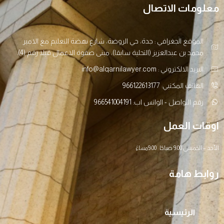
معلومات الاتصال
الموقع الجغرافي : جدة، حي الروضة، شارع نهضة التعليم مع الامير
محمد بن عبدالعزيز (التحلية سابقا)، مبنى صفوة الاعمال فيلا رقم (4).
البريد الالكتروني : info@alqarnilawyer.com
الهاتف المكتبي: 966122613177
رقم التواصل - الواتس اب: 966541004191
اوقات العمل
الأحد – الخميس 9:00 صباحًا 9:00مساءً
روابط هامة
الرئيسية