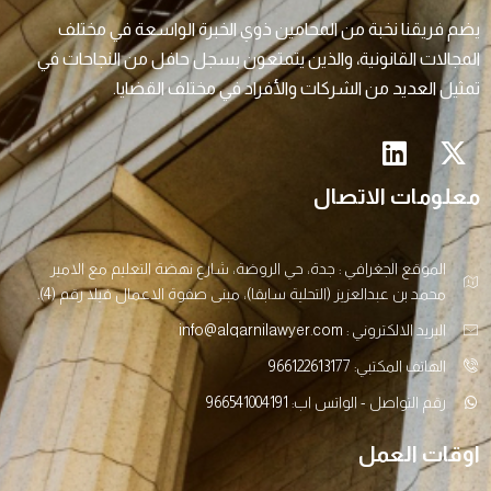
يضم فريقنا نخبة من المحامين ذوي الخبرة الواسعة في مختلف
المجالات القانونية، والذين يتمتعون بسجل حافل من النجاحات في
تمثيل العديد من الشركات والأفراد في مختلف القضايا.
معلومات الاتصال
الموقع الجغرافي : جدة، حي الروضة، شارع نهضة التعليم مع الامير
محمد بن عبدالعزيز (التحلية سابقا)، مبنى صفوة الاعمال فيلا رقم (4).
البريد الالكتروني : info@alqarnilawyer.com
الهاتف المكتبي: 966122613177
رقم التواصل - الواتس اب: 966541004191
اوقات العمل