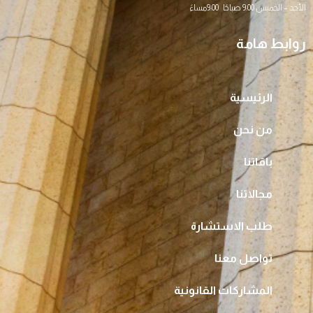
الأحد – الخميس 9:00 صباحًا 9:00مساءً
روابط هامة
الرئيسية
من نحن
باقاتنا
مجالاتنا
طلب الاستشارة
تواصل معنا
المشاركات القانونية