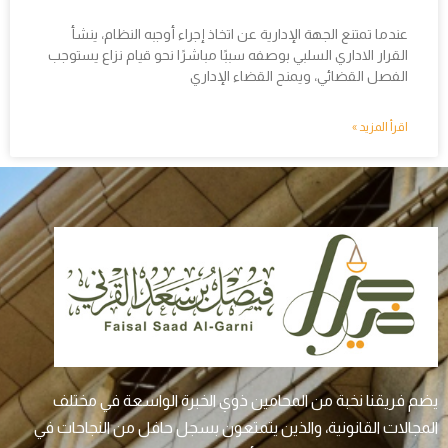
عندما تمتنع الجهة الإدارية عن اتخاذ إجراء أوجبه النظام، ينشأ
القرار الاداري السلبي بوصفه سببًا مباشرًا نحو قيام نزاع يستوجب
الفصل القضائي، ويمنح القضاء الإداري
اقرأ المزيد »
يضم فريقنا نخبة من المحامين ذوي الخبرة الواسعة في مختلف
المجالات القانونية، والذين يتمتعون بسجل حافل من النجاحات في