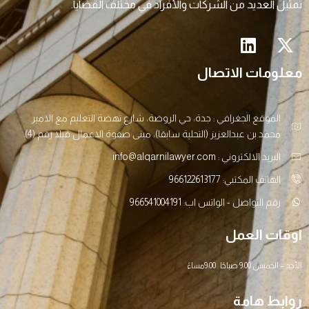
تمثيل العديد من الشركات والأفراد في مختلف القضايا.
معلومات الاتصال
الموقع الجغرافي : جدة، حي الروضة، شارع نهضة التعليم مع الامير
محمد بن عبدالعزيز (التحلية سابقا)، مبنى صفوة الاعمال فيلا رقم (4).
البريد الالكتروني : info@alqarnilawyer.com
الهاتف المكتبي: 966122613177
رقم التواصل - الواتس اب: 966541004191
اوقات العمل
الأحد – الخميس 9:00 صباحًا 9:00مساءً
روابط هامة