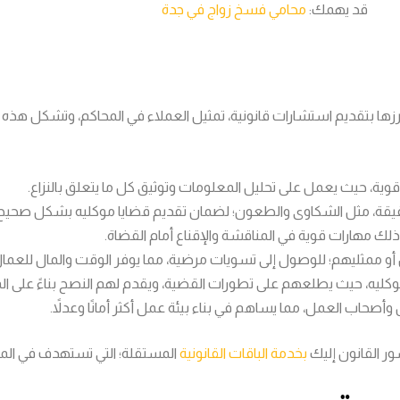
قد يهمك:
محامي فسخ زواج في جدة
زها بتقديم استشارات قانونية، تمثيل العملاء في المحاكم، وتشكل هذه ا
ية قوية، حيث يعمل على تحليل المعلومات وتوثيق كل ما يتعلق بالنزاع.
ة دقيقة، مثل الشكاوى والطعون؛ لضمان تقديم قضايا موكليه بشكل صحيح
ذلك مهارات قوية في المناقشة والإقناع أمام القضاة.
 ممثليهم؛ للوصول إلى تسويات مرضية، مما يوفر الوقت والمال للعمال
كليه، حيث يطلعهم على تطورات القضية، ويقدم لهم النصح بناءً على ا
 وأصحاب العمل، مما يساهم في بناء بيئة عمل أكثر أمانًا وعدلاً.
ور القانون إليك
بخدمة الباقات القانونية
المستقلة؛ التي تستهدف في ال